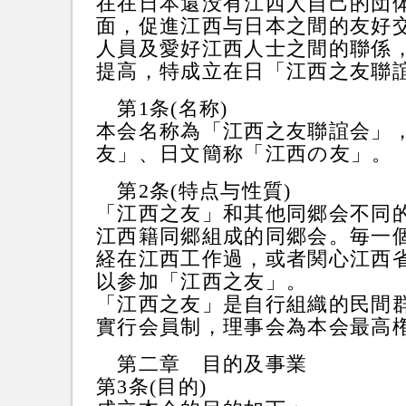
在在日本還没有江西人自己的団
面，促進江西与日本之間的友好
人員及愛好江西人士之間的聯係
提高，特成立在日「江西之友聯
第1条(名称)
本会名称為「江西之友聯誼会」
友」、日文簡称「江西の友」。
第2条(特点与性質)
「江西之友」和其他同郷会不同
江西籍同郷組成的同郷会。毎一
経在江西工作過，或者関心江西
以参加「江西之友」。
「江西之友」是自行組織的民間
實行会員制，理事会為本会最高
第二章 目的及事業
第3条(目的)