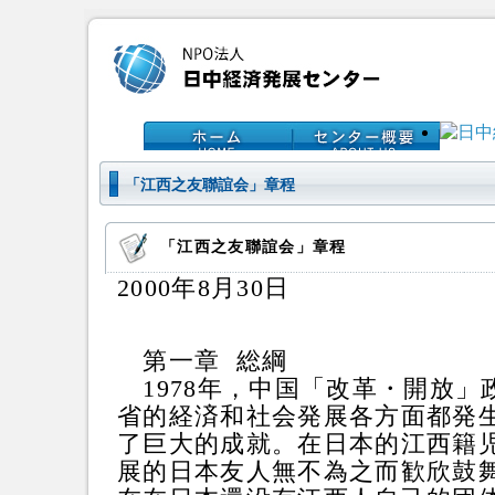
「江西之友聯誼会」章程
「江西之友聯誼会」章程
2000年8月30日
第一章 総綱
1978年，中国「改革・開放」
省的経済和社会発展各方面都発
了巨大的成就。在日本的江西籍
展的日本友人無不為之而歓欣鼓