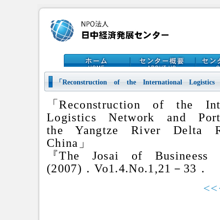
「Reconstruction of the International Logist
「Reconstruction of the In
Logistics Network and Po
the Yangtze River Delta
China」
『
The
Josai
of
Busineess
(
2007
)
．
Vo1.4.No.1,
21
－
33
．
<