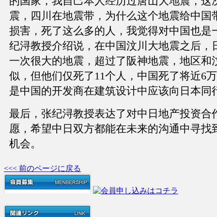
的国家，我自己本人经历过唐山大地震，这
震，四川在地震带，为什么这个地震给中国
损害，死了这么多的人，我觉得对中国也是
纪浔教授介绍说，在中国汶川大地震之后，
一次很大的地震，超过了阪神地震，地区和
似，但他们仅死了11个人，中国死了将近6
是中国的开发商在建筑设计中应该向日本同
最后，张纪浔教授表达了对中日地产投资合
愿，希望中日双方都能在未来的沟通中寻找
机会。
<<< 前のページに戻る